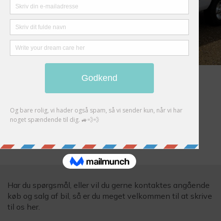
Dodge Ram 1500 SLT Club Cab
Auction Closed
EXPIRED
Har du spørgsmål, eller vil du gerne kontaktes angående
køb og salg af bil, så er du meget velkommen til at skrive
til os her.