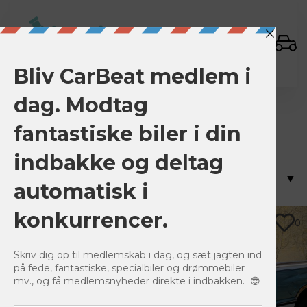
Sign In
ram
Viser 1 resultat
0