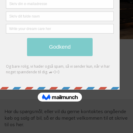
BMW M635 CSi
Auction Closed
EXPIRED
Har du spørgsmål, eller vil du gerne kontaktes angående
køb og salg af bil, så er du meget velkommen til at skrive
til os her.