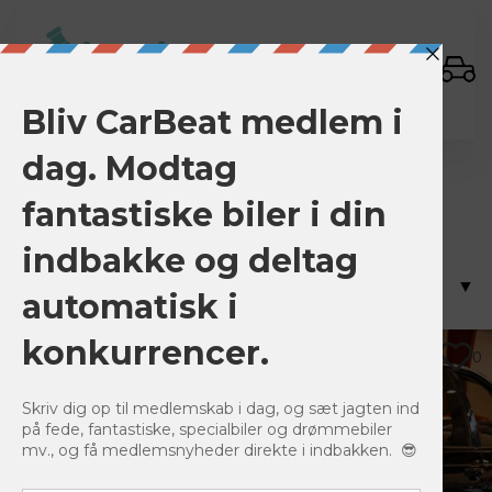
Sign In
BMW M635 CSi
Viser 1 resultat
0