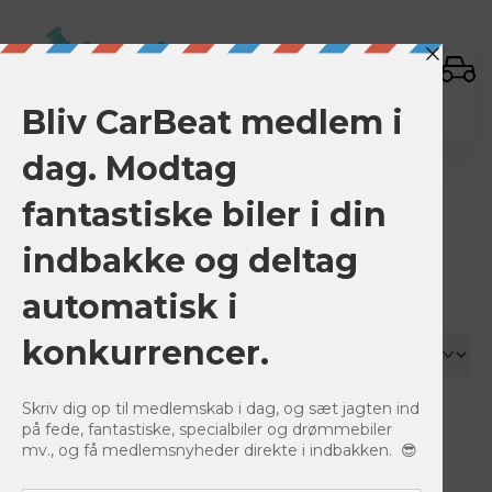
Sign In
Roadmaster
Roadmaster Auctions
(0)
Save Search & Notify Me
Ending Soon
newly listed
Lowest Mileage