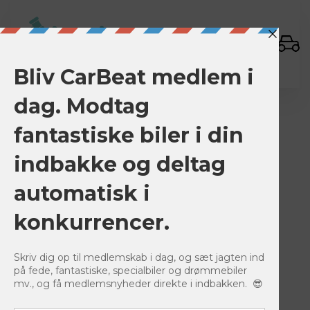
Sign In
BACK TO LISTINGS
Save
0
635