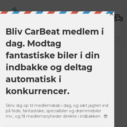
Sign In
BACK TO LISTINGS
Save
0
799