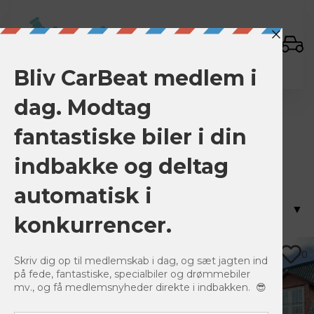
Sign In
Landung
Alle 7 Ergebnisse werden angezeigt
0